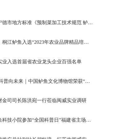
正式生效！宁德市地方标准《预制菜加工技术规范 鲈鱼》发布实施
【品牌聚焦】桐江鲈鱼入选“2023年农业品牌精品培育名单
实业入选首届省农业龙头企业百强名单
一鱼探世界 科普向未来｜中国鲈鱼文化博物馆荣获“宁德市科普基地”
财金司司长陈洪宛一行莅临闽威实业调研
福建福鼎鲈鱼科技小院参加“全国科普日”福建省主场活动