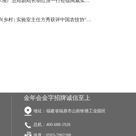
全国水产技术推广总站副站长胡红浪一行莅临闽威实业考察调研
践行科技 振兴乡村 | 实验室主任方秀获评中国农技协“百强乡土人才”
金年会金字招牌诚信至上
地址：福建省福鼎市山前铁塘工业园区
总机：400-688-1926
传真：0593-7992288